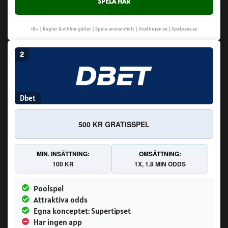
SPELA HÄR
18+ |
Regler & villkor gäller
| Spela ansvarsfullt |
Stodlinjen.se
|
Spelpaus.se
2
Dbet
500 KR GRATISSPEL
MIN. INSÄTTNING:
OMSÄTTNING:
100 KR
1X, 1.8 MIN ODDS
Poolspel
Attraktiva odds
Egna konceptet: Supertipset
Har ingen app