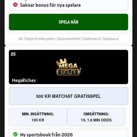
Saknar bonus för nya spelare
SPELA HÄR
18+ |
Regler & villkor gäller
| Spela ansvarsfullt |
Stodlinjen.se
|
Spelpaus.se
25
MegaRiches
500 KR MATCHAT GRATISSPEL
MIN. INSÄTTNING:
OMSÄTTNING:
100 KR
1X, 1.8 MIN ODDS
Ny sportsbook från 2026