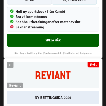
100 KR
1X, 1.8 MIN ODDS
Helt ny sportsbook från Kambi
Bra välkomstbonus
Snabba utbetalningar efter matchavslut
Saknar streaming
SPELA HÄR
18+ |
Regler & villkor gäller
| Spela ansvarsfullt |
Stodlinjen.se
|
Spelpaus.se
Nytt
6
Reviant
NY BETTINGSIDA 2026