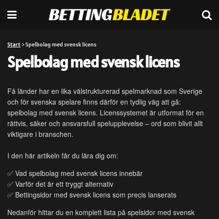
Start
>
Spelbolag med svensk licens
Spelbolag med svensk licens
Få länder har en lika välstrukturerad spelmarknad som Sverige
och för svenska spelare finns därför en tydlig väg att gå:
spelbolag med svensk licens. Licenssystemet är utformat för en
rättvis, säker och ansvarsfull spelupplevelse – ord som blivit allt
viktigare i branschen.
I den här artikeln får du lära dig om:
✅ Vad spelbolag med svensk licens innebär
✅ Varför det är ett tryggt alternativ
✅ Bettingsidor med svensk licens som precis lanserats
Nedanför hittar du en komplett lista på spelsidor med svensk