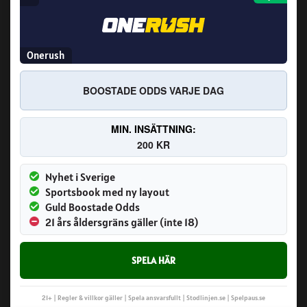
Onerush
BOOSTADE ODDS VARJE DAG
MIN. INSÄTTNING:
200 KR
Nyhet i Sverige
Sportsbook med ny layout
Guld Boostade Odds
21 års åldersgräns gäller (inte 18)
SPELA HÄR
21+ |
Regler & villkor gäller
| Spela ansvarsfullt |
Stodlinjen.se
|
Spelpaus.se