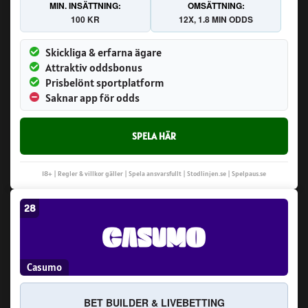
MIN. INSÄTTNING:
OMSÄTTNING:
100 KR
12X, 1.8 MIN ODDS
Skickliga & erfarna ägare
Attraktiv oddsbonus
Prisbelönt sportplatform
Saknar app för odds
SPELA HÄR
18+ |
Regler & villkor gäller
| Spela ansvarsfullt |
Stodlinjen.se
|
Spelpaus.se
28
Casumo
BET BUILDER & LIVEBETTING