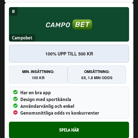
11
Campobet
100% UPP TILL 500 KR
MIN. INSÄTTNING:
OMSÄTTNING:
100 KR
6X, 1.8 MIN ODDS
Har en bra app
Design med sportkänsla
Användarvänlig och enkel
Genomsnittliga odds vs konkurrenter
SPELA HÄR