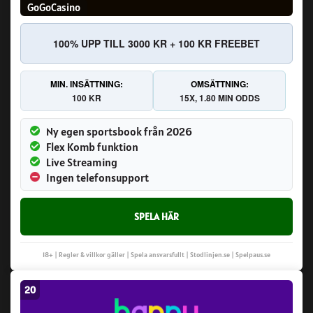
GoGoCasino
100% UPP TILL 3000 KR + 100 KR FREEBET
MIN. INSÄTTNING:
OMSÄTTNING:
100 KR
15X, 1.80 MIN ODDS
Ny egen sportsbook från 2026
Flex Komb funktion
Live Streaming
Ingen telefonsupport
SPELA HÄR
18+ |
Regler & villkor gäller
| Spela ansvarsfullt |
Stodlinjen.se
|
Spelpaus.se
20