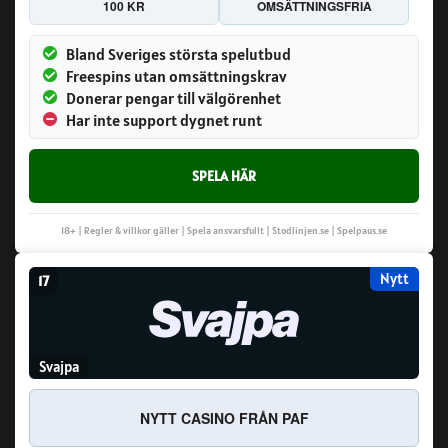
100 KR
OMSÄTTNINGSFRIA
Bland Sveriges största spelutbud
Freespins utan omsättningskrav
Donerar pengar till välgörenhet
Har inte support dygnet runt
SPELA HÄR
18+ |
Regler & villkor gäller
| Spela ansvarsfullt |
Stodlinjen.se
|
Spelpaus.se
Nytt
17
Svajpa
NYTT CASINO FRÅN PAF