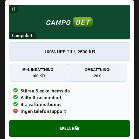
11
Campobet
100% UPP TILL 2500 KR
MIN. INSÄTTNING:
OMSÄTTNING:
100 KR
20X
Stilren & enkel hemsida
Välfyllt casinoubud
Bra välkomstbonus
Ingen telefonsupport
SPELA HÄR