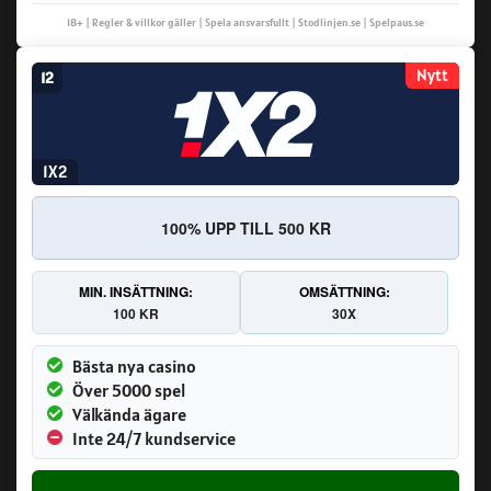
18+ |
Regler & villkor gäller
| Spela ansvarsfullt |
Stodlinjen.se
|
Spelpaus.se
Nytt
12
1X2
100% UPP TILL 500 KR
MIN. INSÄTTNING:
OMSÄTTNING:
100 KR
30X
Bästa nya casino
Över 5000 spel
Välkända ägare
Inte 24/7 kundservice