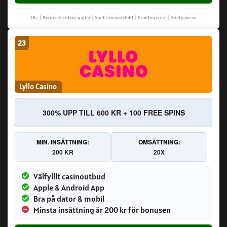
18+ |
Regler & villkor gäller
| Spela ansvarsfullt |
Stodlinjen.se
|
Spelpaus.se
23
Lyllo Casino
300% UPP TILL 600 KR + 100 FREE SPINS
MIN. INSÄTTNING:
OMSÄTTNING:
200 KR
20X
Välfylllt casinoutbud
Apple & Android App
Bra på dator & mobil
Minsta insättning är 200 kr för bonusen