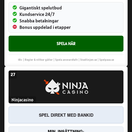
Gigantiskt spelutbud
Kundservice 24/7
Snabba betalningar
Bonus uppdelad i etapper
SPELA HÄR
18+ |
Regler & villkor gäller
| Spela ansvarsfullt |
Stodlinjen.se
|
Spelpaus.se
27
Ninjacasino
SPEL DIREKT MED BANKID
MIN. INSÄTTNING: