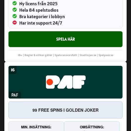
Ny licens från 2025
Hela 84 spelstudios
Bra kategorier i lobbyn
Har inte support 24/7
SPELA HÄR
18+ |
Regler & villkor gäller
| Spela ansvarsfullt |
Stodlinjen.se
|
Spelpaus.se
16
PAF
99 FREE SPINS I GOLDEN JOKER
MIN. INSÄTTNING:
OMSÄTTNING: