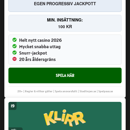
EGEN PROGRESSIV JACKPOTT
MIN. INSÄTTNING:
100 KR
Helt nytt casino 2026
Mycket snabba uttag
Snurr-jackpot
20 års åldersgräns
SPELA HÄR
20+ |
Regler & villkor gäller
| Spela ansvarsfullt |
Stodlinjen.se
|
Spelpaus.se
19