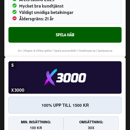
Mycket bra kundtjänst
Väldigt smidiga betalningar
Åldersgräns: 21 år
SPELA HÄR
21+ |
Regler & villkor gäller
| Spela ansvarsfullt |
Stodlinjen.se
|
Spelpaus.se
5
X3000
100% UPP TILL 1500 KR
MIN. INSÄTTNING:
OMSÄTTNING:
100 KR
30X