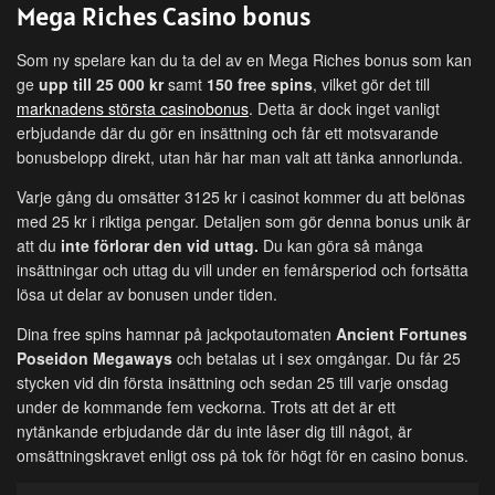
Mega Riches Casino bonus
Som ny spelare kan du ta del av en Mega Riches bonus som kan
ge
upp till 25 000 kr
samt
150 free spins
, vilket gör det till
marknadens största casinobonus
. Detta är dock inget vanligt
erbjudande där du gör en insättning och får ett motsvarande
bonusbelopp direkt, utan här har man valt att tänka annorlunda.
Varje gång du omsätter 3125 kr i casinot kommer du att belönas
med 25 kr i riktiga pengar. Detaljen som gör denna bonus unik är
att du
inte förlorar den vid uttag.
Du kan göra så många
insättningar och uttag du vill under en femårsperiod och fortsätta
lösa ut delar av bonusen under tiden.
Dina free spins hamnar på jackpotautomaten
Ancient Fortunes
Poseidon Megaways
och betalas ut i sex omgångar. Du får 25
stycken vid din första insättning och sedan 25 till varje onsdag
under de kommande fem veckorna. Trots att det är ett
nytänkande erbjudande där du inte låser dig till något, är
omsättningskravet enligt oss på tok för högt för en casino bonus.