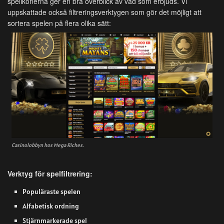
spelikonerna ger en bra överblick av vad som erbjuds. Vi
uppskattade också filtreringsverktygen som gör det möjligt att
sortera spelen på flera olika sätt:
Casinolobbyn hos Mega Riches.
Verktyg för spelfiltrering:
Populäraste spelen
Alfabetisk ordning
Stjärnmarkerade spel