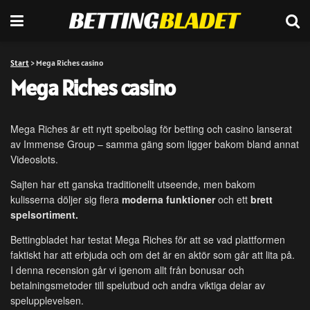
Start
>
Mega Riches casino
Mega Riches casino
Mega Riches är ett nytt spelbolag för betting och casino lanserat
av Immense Group – samma gäng som ligger bakom bland annat
Videoslots.
Sajten har ett ganska traditionellt utseende, men bakom
kulisserna döljer sig flera
moderna funktioner
och ett
brett
spelsortiment.
Bettingbladet har testat Mega Riches för att se vad plattformen
faktiskt har att erbjuda och om det är en aktör som går att lita på.
I denna recension går vi igenom allt från bonusar och
betalningsmetoder till spelutbud och andra viktiga delar av
spelupplevelsen.