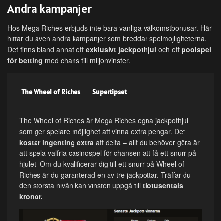
Andra kampanjer
Hos Mega Riches erbjuds inte bara vanliga välkomstbonusar. Här
hittar du även andra kampanjer som breddar spelmöjligheterna.
Det finns bland annat ett
exklusivt jackpothjul
och ett
poolspel
för betting
med chans till miljonvinster.
The Wheel of Riches
Supertipset
The Wheel of Riches är Mega Riches egna jackpothjul
som ger spelare möjlighet att vinna extra pengar. Det
kostar ingenting extra
att delta – allt du behöver göra är
att spela valfria casinospel för chansen att få ett snurr på
hjulet. Om du kvalificerar dig till ett snurr på Wheel of
Riches är du garanterad en av tre jackpottar. Träffar du
den största nivån kan vinsten uppgå till
tiotusentals
kronor.