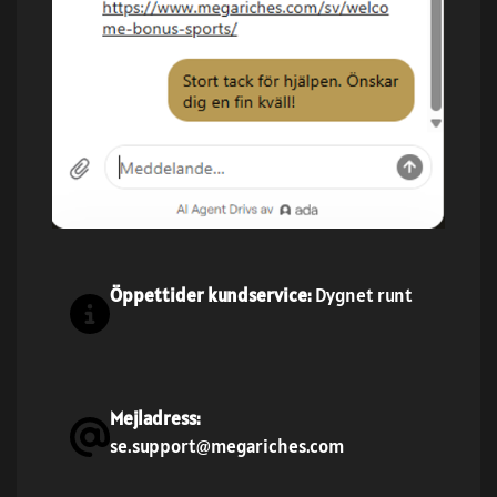
Öppettider kundservice:
Dygnet runt
Mejladress:
se.support@megariches.com