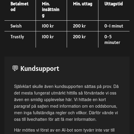
Betalmet
Min.
Min. uttag
Uttagstid
od
insättnin
g
Swish
100 kr
200 kr
0-1 minut
Trustly
100 kr
200 kr
0-5
minuter
💬 Kundsupport
Självklart skulle även kundsupporten sättas på prov. Då
det mesta fungerat utmärkt hittills så förväntade vi oss
även en smidig upplevelse här. Vi hittade en kort
paragraf på sajten med information om en oddsbonus,
men inga fullständiga regler och villkor. Därför vände vi
oss till livechatten för att få mer information.
Här möttes vi först av en AI-bot som tyvärr inte var till