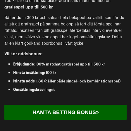
100 kr får du din första placerade insats matchad med ett
gratisspel upp till 500 kr.
Sätter du in 300 kr och satsar hela beloppet på valfritt spel får du
alltså ett gratisspel på samma belopp så fort ditt första spel har
rättats. Insatsen från ditt gratisspel återbetalas inte vid eventuell
vinst, men själva vinstbeloppet har inget omsättningskrav. Detta
är en klart godkänd sportbonus i vårt tycke.
Villkor oddsbonus:
Erbjudande:
100% matchat gratisspel upp till 500 kr
Minsta insättning:
100 kr
Minsta odds:
1.80 (gäller både singel- och kombinationsspel)
Omsättningskrav:
Inget
HÄMTA BETTING BONUS
»