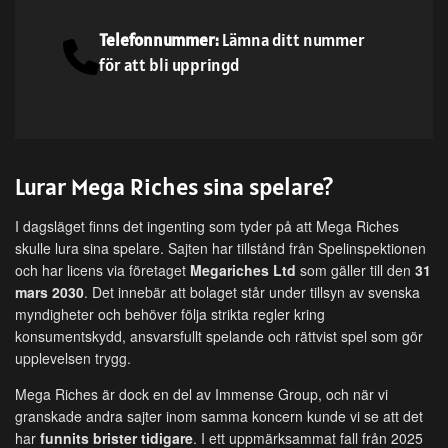
Telefonnummer:
Lämna ditt nummer
för att bli uppringd
Lurar Mega Riches sina spelare?
I dagsläget finns det ingenting som tyder på att Mega Riches
skulle lura sina spelare. Sajten har tillstånd från Spelinspektionen
och har licens via företaget
Megariches Ltd
som gäller till den
31
mars 2030
. Det innebär att bolaget står under tillsyn av svenska
myndigheter och behöver följa strikta regler kring
konsumentskydd, ansvarsfullt spelande och rättvist spel som gör
upplevelsen trygg.
Mega Riches är dock en del av Immense Group, och när vi
granskade andra sajter inom samma koncern kunde vi se att det
har
funnits brister tidigare
. I ett uppmärksammat fall från 2025