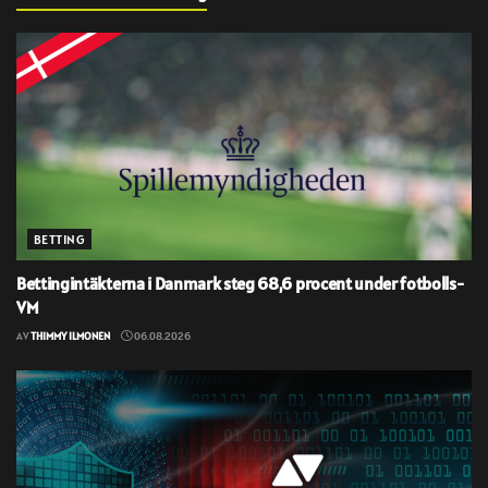
BETTING
Bettingintäkterna i Danmark steg 68,6 procent under fotbolls-
VM
AV
THIMMY ILMONEN
06.08.2026