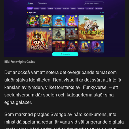
Bild: FunkySpins Casino
Det är också värt att notera det övergripande temat som
utgör själva identiteten. Rent visuellt är det svårt att inte få
känslan av rymden, vilket förstärks av ”Funkyverse” – ett
speluniversum där spelen och kategorierna utgör sina
egna galaxer.
Som marknad präglas Sverige av hård konkurrens, inte
minst då spelarna redan är vana vid välfungerande digitala