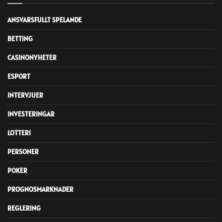
ANSVARSFULLT SPELANDE
BETTING
CASINONYHETER
ESPORT
INTERVJUER
INVESTERINGAR
LOTTERI
PERSONER
POKER
PROGNOSMARKNADER
REGLERING