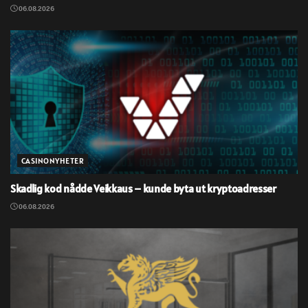
06.08.2026
CASINONYHETER
Skadlig kod nådde Veikkaus – kunde byta ut kryptoadresser
06.08.2026