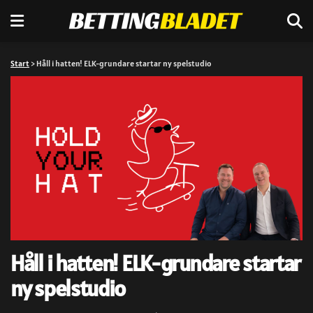
Start
>
Håll i hatten! ELK-grundare startar ny spelstudio
Håll i hatten! ELK-grundare startar
ny spelstudio