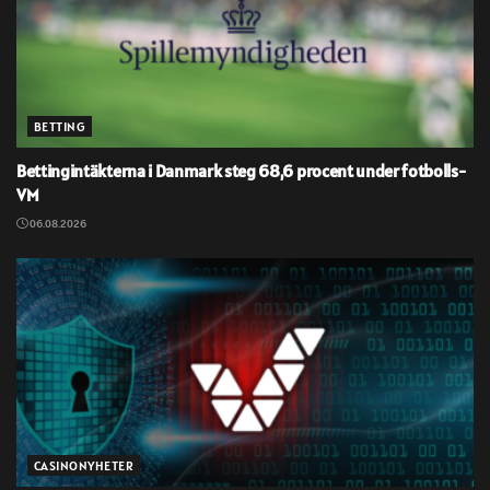
BETTING
Bettingintäkterna i Danmark steg 68,6 procent under fotbolls-
VM
06.08.2026
CASINONYHETER