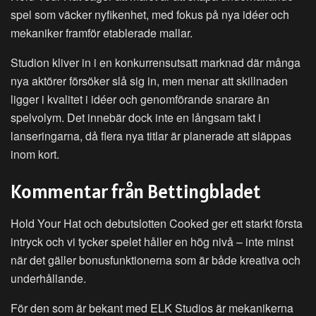
spel som väcker nyfikenhet, med fokus på nya idéer och
mekaniker framför etablerade mallar.
Studion kliver in i en konkurrensutsatt marknad där många
nya aktörer försöker slå sig in, men menar att skillnaden
ligger i kvalitet i idéer och genomförande snarare än
spelvolym. Det innebär dock inte en långsam takt i
lanseringarna, då flera nya titlar är planerade att släppas
inom kort.
Kommentar från Bettingbladet
Hold Your Hat och debutslotten Cooked ger ett starkt första
intryck och vi tycker spelet håller en hög nivå – inte minst
när det gäller bonusfunktionerna som är både kreativa och
underhållande.
För den som är bekant med ELK Studios är mekanikerna