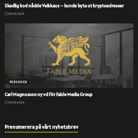
Skadlig kod nådde Veikkaus – kunde byta ut kryptoadresser
06.08.2026
PERSONER
Carl Magnusson ny vd för Fable Media Group
04.08.2026
Prenumerera på vårt nyhetsbrev