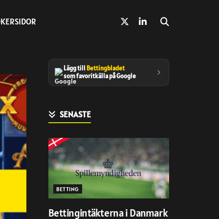
KERSIDOR
Lägg till
Bettingbladet
som favoritkälla på Google
SENASTE
BETTING
Bettingintäkterna i Danmark