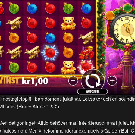
 nostagitripp till barndomens julaftnar. Leksaker och en soundt
illiams (Home Alone 1 & 2)
n det gör inget. Alltid behöver man inte återuppfinna hjulet. M
a nätcasinon. Men vi rekommenderar exempelvis
Golden Bull C