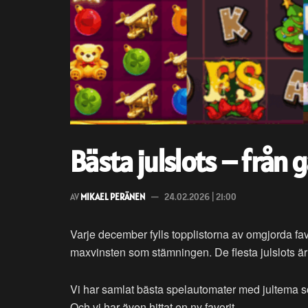
Bästa julslots – från 
AV
MIKAEL PERÄNEN
24.02.2026 | 21:00
Varje december fylls topplistorna av omgjorda fav
maxvinsten som stämningen. De flesta julslots är
Vi har samlat bästa spelautomater med jultema so
Och vi har även hittat en ny favorit.