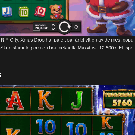
 City. Xmas Drop har på ett par år blivit en av de mest popul
ör. Skön stämning och en bra mekanik. Maxvinst: 12 500x. Ett spe
s