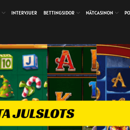
INTERVJUER
BETTINGSIDOR
NÄTCASINON
PO