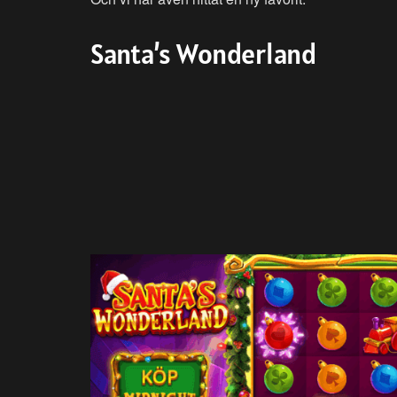
Santa’s Wonderland