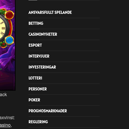
ANSVARSFULLT SPELANDE
BETTING
CASINONYHETER
ESPORT
INTERVJUER
INVESTERINGAR
LOTTERI
PERSONER
rack
POKER
PROGNOSMARKNADER
axvinst:
REGLERING
asino
,