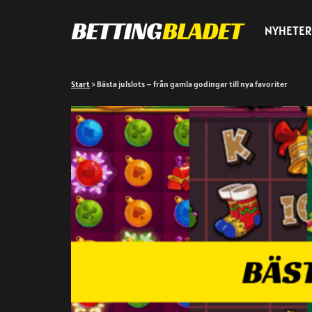
NYHETER
Start
>
Bästa julslots – från gamla godingar till nya favoriter