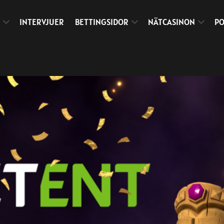
INTERVJUER
BETTINGSIDOR
NÄTCASINON
PO