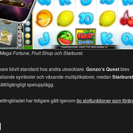
Mega Fortune, Fruit Shop och Starburst.
are blivit standard hos andra utvecklare.
Gonzo’s Quest
blev
allande symboler och växande multiplikatorer, medan
Starburs
ättillgängligt spelupplägg.
ettingbladet har tidigare gått igenom
tio slotfunktioner som förä
l