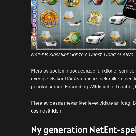
NetEnts klassiker Gonzo’s Quest, Dead or Alive, 
Flera av spelen introducerade funktioner som sen
exempelvis känt för Avalanche-mekaniken med f
populariserade Expanding Wilds och ett snabbt, l
Flera av dessa mekaniker lever vidare än idag. B
casinovärlden.
Ny generation NetEnt-spe