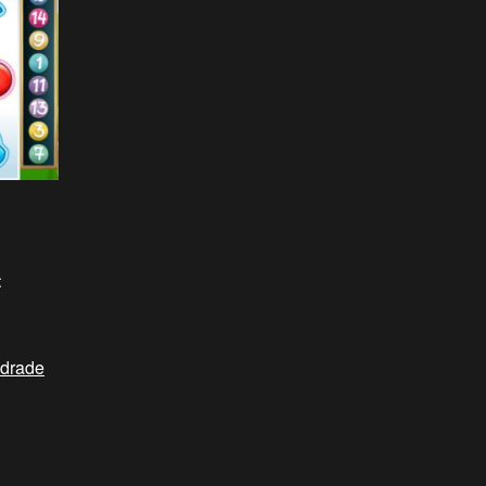
t
ndrade