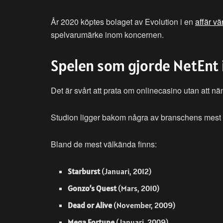
År 2020 köptes bolaget av Evolution i en
affär vä
spelvarumärke inom koncernen.
Spelen som gjorde NetEnt 
Det är svårt att prata om onlinecasino utan att n
Studion ligger bakom några av branschens mest 
Bland de mest välkända finns:
Starburst
(Januari, 2012)
Gonzo’s Quest
(Mars, 2010)
Dead or Alive
(November, 2009)
Mega Fortune
(Januari, 2009)