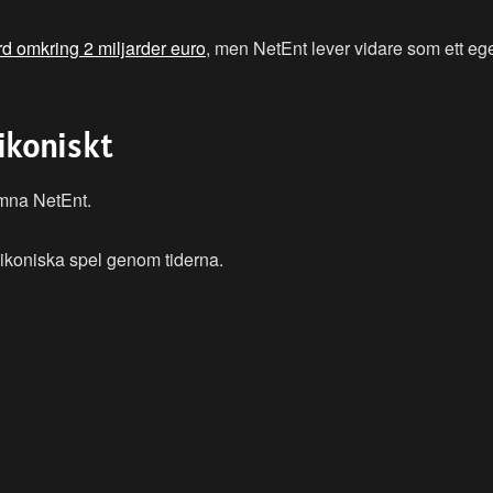
rd omkring 2 miljarder euro
, men NetEnt lever vidare som ett eg
ikoniskt
ämna NetEnt.
ikoniska spel genom tiderna.