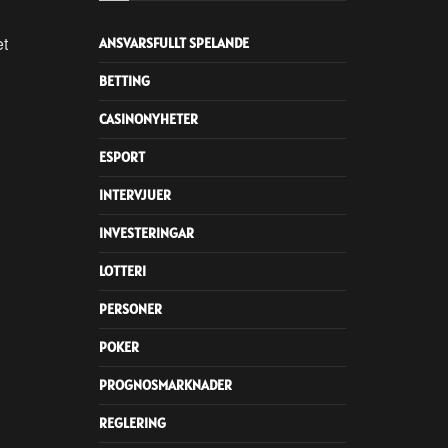
et
ANSVARSFULLT SPELANDE
BETTING
CASINONYHETER
ESPORT
INTERVJUER
INVESTERINGAR
LOTTERI
PERSONER
POKER
PROGNOSMARKNADER
REGLERING