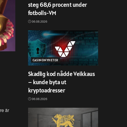
steg 68,6 procent under
fotbolls-VM
06.08.2026
CASINONYHETER
Skadlig kod nådde Veikkaus
– kunde byta ut
kryptoadresser
06.08.2026
re är