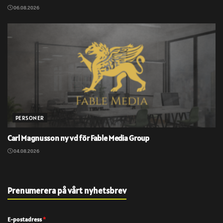
06.08.2026
PERSONER
Carl Magnusson ny vd för Fable Media Group
04.08.2026
Prenumerera på vårt nyhetsbrev
E-postadress
*