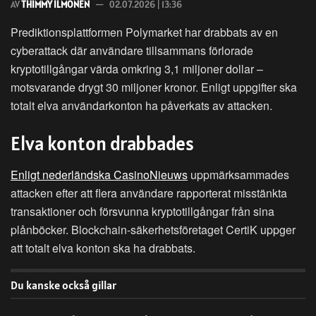
AV
THIMMY ILMONEN
02.07.2026 | 13:36
Prediktionsplattformen Polymarket har drabbats av en
cyberattack där användare tillsammans förlorade
kryptotillgångar värda omkring 3,1 miljoner dollar –
motsvarande drygt 30 miljoner kronor. Enligt uppgifter ska
totalt elva användarkonton ha påverkats av attacken.
Elva konton drabbades
Enligt nederländska CasinoNieuws
uppmärksammades
attacken efter att flera användare rapporterat misstänkta
transaktioner och försvunna kryptotillgångar från sina
plånböcker. Blockchain-säkerhetsföretaget CertiK uppger
att totalt elva konton ska ha drabbats.
Du kanske också gillar