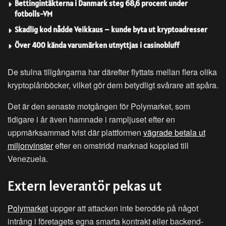
Bettingintäkterna i Danmark steg 68,6 procent under
fotbolls-VM
Skadlig kod nådde Veikkaus – kunde byta ut kryptoadresser
Över 400 kända varumärken utnyttjas i casinobluff
De stulna tillgångarna har därefter flyttats mellan flera olika
kryptoplånböcker, vilket gör dem betydligt svårare att spåra.
Det är den senaste motgången för Polymarket, som
tidigare i år även hamnade i rampljuset efter en
uppmärksammad tvist där plattformen
vägrade betala ut
miljonvinster
efter en omstridd marknad kopplad till
Venezuela.
Extern leverantör pekas ut
Polymarket
uppger att attacken inte berodde på något
intrång i företagets egna smarta kontrakt eller backend-