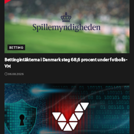
BETTING
Bettingintäkterna i Danmark steg 68,6 procent under fotbolls-
VM
06.08.2026