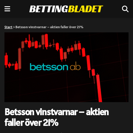
Start
>
Betsson vinstvarnar – aktien faller över 21%
Betsson vinstvarnar – aktien
faller över 21%