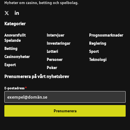
Nyheter om casino, betting och spelbolag.
Kategorier
Ansvarsfullt
Intervjuer
Prognosmarknader
Spelande
Investeringar
Reglering
Betting
Lotteri
Sport
Casinonyheter
Personer
Teknologi
Esport
Poker
Prenumerera på vårt nyhetsbrev
E-postadress
*
Prenumerera