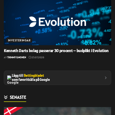
INVESTERINGAR
Kenneth Darts bolag passerar 30 procent – budplikt i Evolution
AV
THIMMY ILMONEN
25.07.2026
Lägg till
Bettingbladet
som favoritkälla på Google
SENASTE