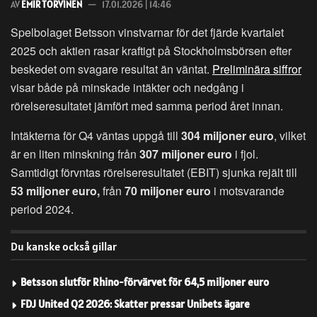
AV
EMIR TORVINEN
17.01.2026 | 14:46
Spelbolaget Betsson vinstvarnar för det fjärde kvartalet
2025 och aktien rasar kraftigt på Stockholmsbörsen efter
beskedet om svagare resultat än väntat.
Preliminära siffror
visar både på minskade intäkter och nedgång i
rörelseresultatet jämfört med samma period året innan.
Intäkterna för Q4 väntas uppgå till
304 miljoner euro
, vilket
är en liten minskning från
307 miljoner euro
i fjol.
Samtidigt förvntas rörelseresultatet (EBIT) sjunka rejält till
53 miljoner euro,
från
70 miljoner euro
i motsvarande
period 2024.
Du kanske också gillar
Betsson slutför Rhino-förvärvet för 64,5 miljoner euro
FDJ United Q2 2026: Skatter pressar Unibets ägare