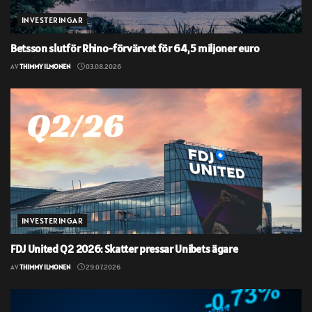
INVESTERINGAR
Betsson slutför Rhino-förvärvet för 64,5 miljoner euro
AV
THIMMY ILMONEN
03.08.2026
INVESTERINGAR
FDJ United Q2 2026: Skatter pressar Unibets ägare
AV
THIMMY ILMONEN
29.07.2026