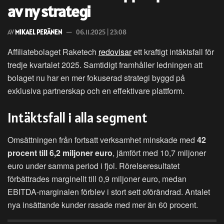
av ny strategi
AV
MIKAEL PERÄNEN
06.11.2025 | 23:08
Affiliatebolaget Raketech
redovisar
ett kraftigt intäktsfall för
tredje kvartalet 2025. Samtidigt framhåller ledningen att
bolaget nu har en mer fokuserad strategi byggd på
exklusiva partnerskap och en effektivare plattform.
Intäktsfall i alla segment
Omsättningen från fortsatt verksamhet minskade med
42
procent till 6,2 miljoner euro
, jämfört med 10,7 miljoner
euro under samma period i fjol. Rörelseresultatet
förbättrades marginellt till 0,9 miljoner euro, medan
EBITDA-marginalen förblev i stort sett oförändrad. Antalet
nya insättande kunder rasade med mer än 60 procent.