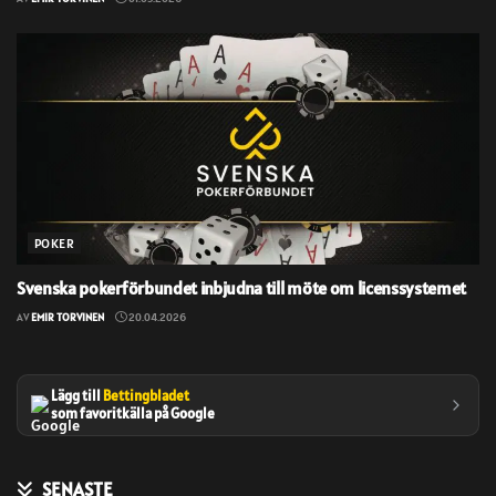
POKER
Svenska pokerförbundet inbjudna till möte om licenssystemet
AV
EMIR TORVINEN
20.04.2026
Lägg till
Bettingbladet
som favoritkälla på Google
SENASTE