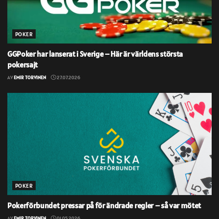
POKER
GGPoker har lanserat i Sverige – Här är världens största
pokersajt
AV
EMIR TORVINEN
27.07.2026
POKER
Pokerförbundet pressar på för ändrade regler – så var mötet
AV
EMIR TORVINEN
01.05.2026