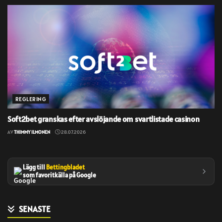
REGLERING
Soft2bet granskas efter avslöjande om svartlistade casinon
AV
THIMMY ILMONEN
28.07.2026
Lägg till
Bettingbladet
som favoritkälla på Google
SENASTE