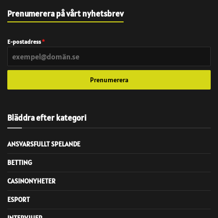
Prenumerera på vårt nyhetsbrev
E-postadress
*
Prenumerera
Bläddra efter kategori
ANSVARSFULLT SPELANDE
BETTING
CASINONYHETER
ESPORT
INTERVJUER