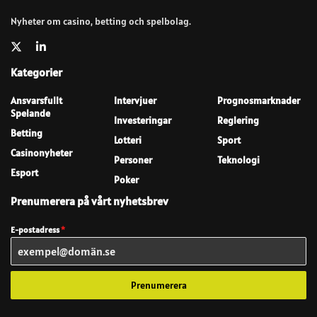
Nyheter om casino, betting och spelbolag.
Kategorier
Ansvarsfullt
Intervjuer
Prognosmarknader
Spelande
Investeringar
Reglering
Betting
Lotteri
Sport
Casinonyheter
Personer
Teknologi
Esport
Poker
Prenumerera på vårt nyhetsbrev
E-postadress
*
Prenumerera