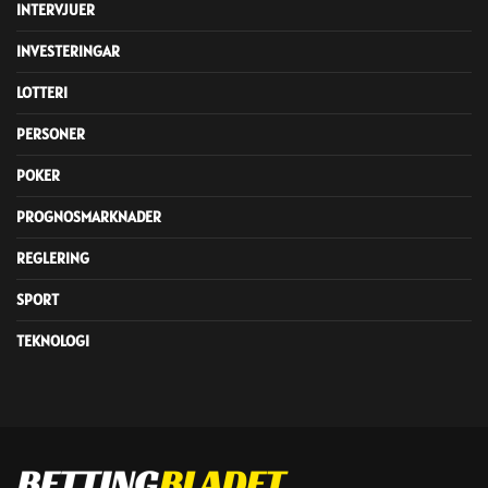
INTERVJUER
INVESTERINGAR
LOTTERI
PERSONER
POKER
PROGNOSMARKNADER
REGLERING
SPORT
TEKNOLOGI