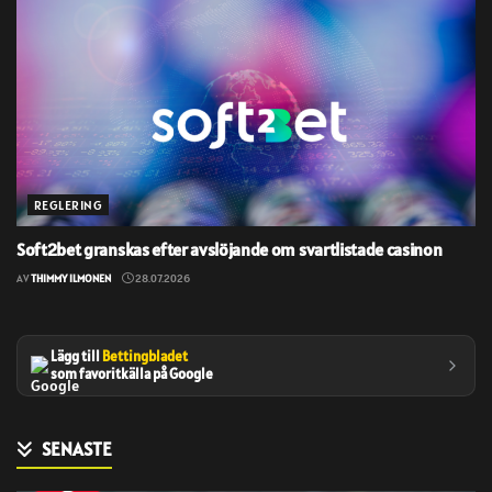
REGLERING
Soft2bet granskas efter avslöjande om svartlistade casinon
AV
THIMMY ILMONEN
28.07.2026
Lägg till
Bettingbladet
som favoritkälla på Google
SENASTE