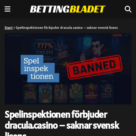
Start
>
Spelinspektionen förbjuder dracula.casino – saknar svensk licens
Spelinspektionen förbjuder
dracula.casino – saknar svensk