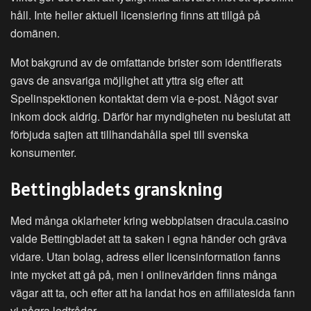
håll. Inte heller aktuell licensiering finns att tillgå på
domänen.
Mot bakgrund av de omfattande brister som identifierats
gavs de ansvariga möjlighet att yttra sig efter att
Spelinspektionen kontaktat dem via e-post. Något svar
inkom dock aldrig. Därför har myndigheten nu beslutat att
förbjuda sajten att tillhandahålla spel till svenska
konsumenter.
Bettingbladets granskning
Med många oklarheter kring webbplatsen dracula.casino
valde Bettingbladet att ta saken i egna händer och gräva
vidare. Utan bolag, adress eller licensinformation fanns
inte mycket att gå på, men i onlinevärlden finns många
vägar att ta, och efter att ha landat hos en affiliatesida fann
vi några ledtrådar.