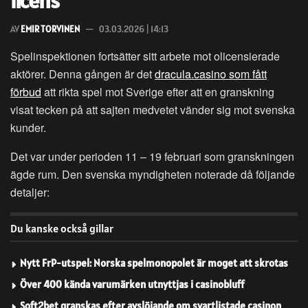
licens
AV
EMIR TORVINEN
03.03.2026 | 14:13
Spelinspektionen fortsätter sitt arbete mot olicensierade
aktörer. Denna gången är det
dracula.casino som fått
förbud
att rikta spel mot Sverige efter att en granskning
visat tecken på att sajten medvetet vänder sig mot svenska
kunder.
Det var under perioden 11 – 19 februari som granskningen
ägde rum. Den svenska myndigheten noterade då följande
detaljer:
Du kanske också gillar
Nytt FrP-utspel: Norska spelmonopolet är moget att skrotas
Över 400 kända varumärken utnyttjas i casinobluff
Soft2bet granskas efter avslöjande om svartlistade casinon