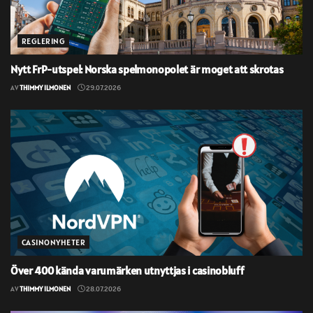
REGLERING
Nytt FrP-utspel: Norska spelmonopolet är moget att skrotas
AV
THIMMY ILMONEN
29.07.2026
CASINONYHETER
Över 400 kända varumärken utnyttjas i casinobluff
AV
THIMMY ILMONEN
28.07.2026