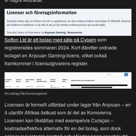
Softon Ltd är ett bolag med säte på Cypern
som
registrerades sommaren 2024. Kort därefter ordnade
bolaget en Anjouan Gaming-licens, vilket också
framkommer i licensutgivarens register.
Ett utdrag från licensregistret
Licensen är formellt utfärdad under lagar från Anjouan – en
ö utanför Afrikas östkust som är del av Komorerna.
Licensen kan likställas med exempelvis Curaçao –
kostnadseffektiva alternativ för en del bolag, som dock