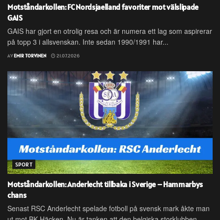
Motståndarkollen: FC Nordsjaelland favoriter mot välslipade
GAIS
GAIS har gjort en otrolig resa och är numera ett lag som aspirerar
på topp 3 i allsvenskan. Inte sedan 1990/1991 har...
AV
EMIR TORVINEN
21.07.2026
SPORT
Motståndarkollen: Anderlecht tillbaka i Sverige – Hammarbys
chans
Senast RSC Anderlecht spelade fotboll på svensk mark åkte man
ut mot BK Häcken. Nu är tanken att den belgiska storklubben