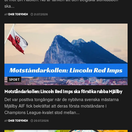
ska...
AV
EMIR TORVINEN
21.07.2026
SPORT
Motståndarkollen: Lincoln Red Imps ska försöka rubba Mjällby
Det var positiva tongångar när de nyblivna svenska mästarna
Mjällby AIF fick bekräftat att deras första motståndare i
Champions League-kvalet stod mellan...
AV
EMIR TORVINEN
20.07.2026