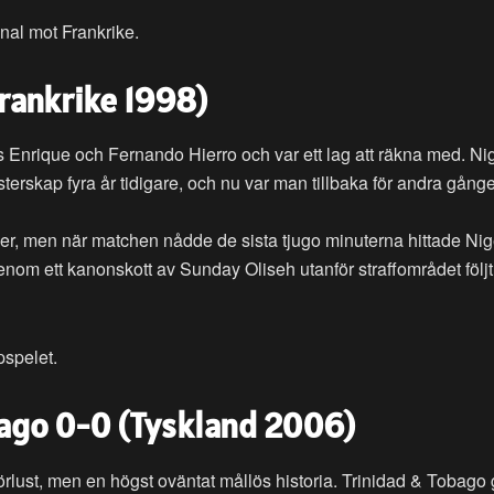
nal mot Frankrike.
Frankrike 1998)
s Enrique och Fernando Hierro och var ett lag att räkna med. Ni
terskap fyra år tidigare, och nu var man tillbaka för andra gång
r, men när matchen nådde de sista tjugo minuterna hittade Nig
m ett kanonskott av Sunday Oliseh utanför straffområdet följt 
pspelet.
obago 0-0 (Tyskland 2006)
en förlust, men en högst oväntat mållös historia. Trinidad & Tobago