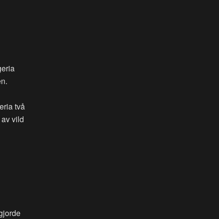
geria
en.
eria två
av vild
 gjorde