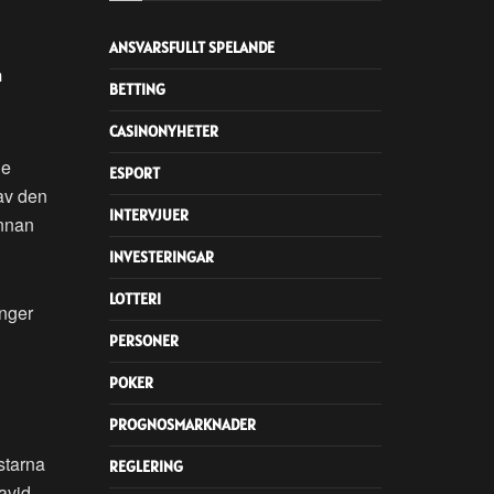
ANSVARSFULLT SPELANDE
a
BETTING
CASINONYHETER
de
ESPORT
 av den
INTERVJUER
innan
INVESTERINGAR
LOTTERI
ånger
PERSONER
POKER
PROGNOSMARKNADER
starna
REGLERING
avid