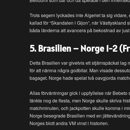
Belloumi som där och då spelade i den inhemska
Trots segern lyckades inte Algeriet ta sig vidar
kallad för “Skandalen i Gijon”, när Västtyskland s
båda länderna att avancera på bekostnad av just 
5. Brasilien – Norge 1-2 (F
Detta Brasilien var givetvis ett stjärnspäckat l
för att nämna några godbitar. Man visade dessuto
bagaget. Norge hade spelat två oavgjorda match
Allas förväntningar gick i uppfyllelse när Bebeto 
tänkte nog de flesta, men Norge skulle skriva hi
matchminuten, och jackpotten skulle komma i min
Norge besegrade Brasilien med en jättevändning i
Norges blott andra VM vinst i historien.