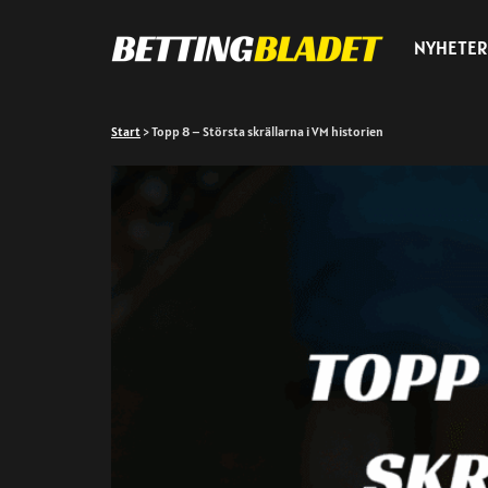
NYHETER
Start
>
Topp 8 – Största skrällarna i VM historien