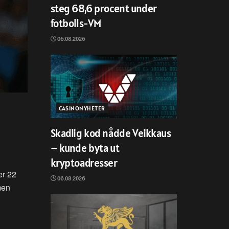
steg 68,6 procent under
fotbolls-VM
06.08.2026
CASINONYHETER
Skadlig kod nådde Veikkaus
– kunde byta ut
kryptoadresser
er 22
06.08.2026
men