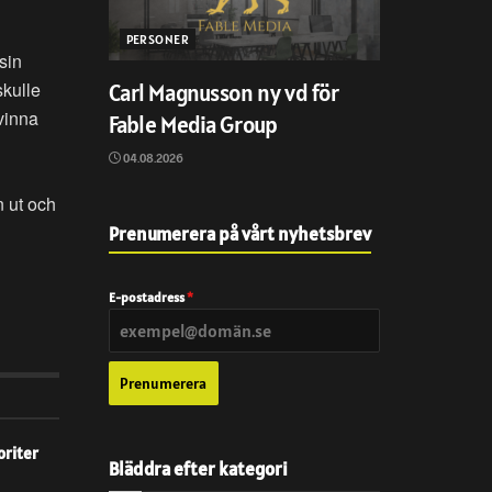
PERSONER
sin
skulle
Carl Magnusson ny vd för
 vinna
Fable Media Group
04.08.2026
n ut och
Prenumerera på vårt nyhetsbrev
E-postadress
*
Prenumerera
oriter
Bläddra efter kategori