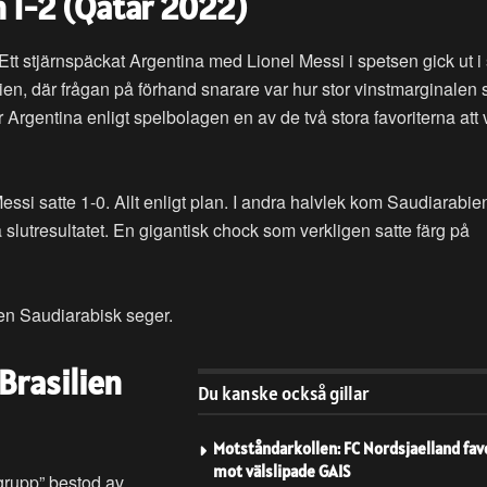
n 1-2 (Qatar 2022)
 Ett stjärnspäckat Argentina med Lionel Messi i spetsen gick ut i 
n, där frågan på förhand snarare var hur stor vinstmarginalen 
var Argentina enligt spelbolagen en av de två stora favoriterna att
ssi satte 1-0. Allt enligt plan. I andra halvlek kom Saudiarabie
 slutresultatet. En gigantisk chock som verkligen satte färg på
 en Saudiarabisk seger.
(Brasilien
Du kanske också gillar
Motståndarkollen: FC Nordsjaelland fav
mot välslipade GAIS
rupp” bestod av