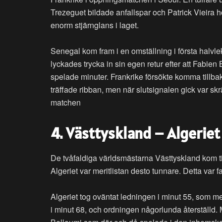
Trezeguet bildade anfallspar och Patrick Vieira 
enorm stjärnglans i laget.
Senegal kom fram i en omställning i första halvle
lyckades trycka in sin egen retur efter att Fabien 
spelade minuter. Frankrike försökte komma tillb
träffade ribban, men när slutsignalen gick var sk
matchen
4. Västtyskland – Algeriet
De tvåfaldiga världsmästarna Västtyskland kom ti
Algeriet var meritlistan desto tunnare. Detta var 
Algeriet tog oväntat ledningen i minut 55, som me
i minut 68, och ordningen någorlunda återställd