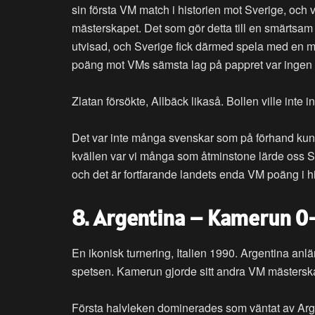
sin första VM match i historien mot Sverige, och 
mästerskapet. Det som gör detta till en smärtsam 
utvisad, och Sverige fick därmed spela med en man
poäng mot VMs sämsta lag på pappret var ingen br
Zlatan försökte, Allbäck likaså. Bollen ville inte in
Det var inte många svenskar som på förhand kun
kvällen var vi många som åtminstone lärde oss Sh
och det är fortfarande landets enda VM poäng i h
8. Argentina – Kamerun 0-1
En ikonisk turnering, Italien 1990. Argentina an
spetsen. Kamerun gjorde sitt andra VM mästerska
Första halvleken dominerades som väntat av Arge