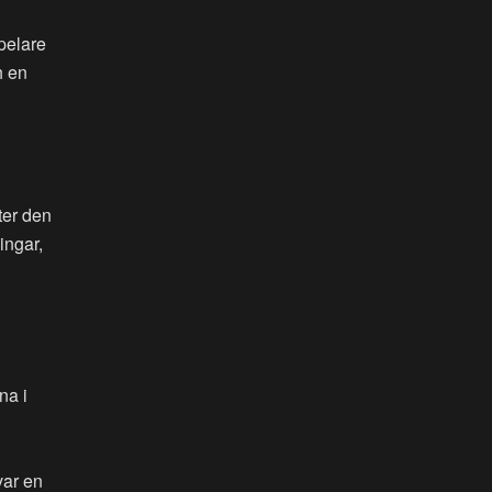
spelare
h en
ter den
ingar,
na i
var en