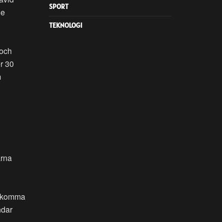
SPORT
de
TEKNOLOGI
 och
er 30
m
arna
le komma
hdar