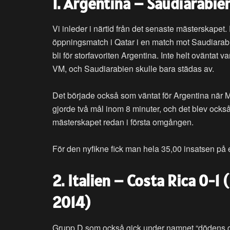
1. Argentina – Saudiarabie
Vi inleder i närtid från det senaste mästerskapet.
öppningsmatch i Qatar i en match mot Saudiarabie
bli för storfavoriten Argentina. Inte helt oväntat 
VM, och Saudiarabien skulle bara städas av.
Det började också som väntat för Argentina när Me
gjorde två mål inom 8 minuter, och det blev också
mästerskapet redan i första omgången.
För den nyfikne fick man hela 35,00 insatsen på
2. Italien – Costa Rica 0-1 
2014)
Grupp D som också gick under namnet “dödens g