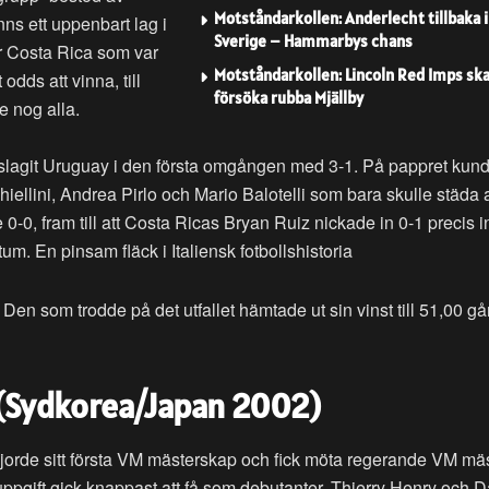
Motståndarkollen: Anderlecht tillbaka i
ns ett uppenbart lag i
Sverige – Hammarbys chans
r Costa Rica som var
Motståndarkollen: Lincoln Red Imps sk
odds att vinna, till
försöka rubba Mjällby
e nog alla.
ca slagit Uruguay i den första omgången med 3-1. På pappret kun
hiellini, Andrea Pirlo och Mario Balotelli som bara skulle städa
 0-0, fram till att Costa Ricas Bryan Ruiz nickade in 0-1 precis 
tum. En pinsam fläck i Italiensk fotbollshistoria
en som trodde på det utfallet hämtade ut sin vinst till 51,00 g
1 (Sydkorea/Japan 2002)
gjorde sitt första VM mästerskap och fick möta regerande VM mä
uppgift gick knappast att få som debutanter. Thierry Henry och D