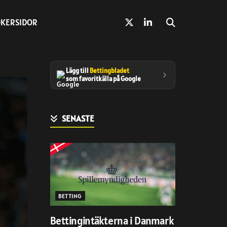
KERSIDOR
Lägg till
Bettingbladet
som favoritkälla på Google
SENASTE
BETTING
Bettingintäkterna i Danmark