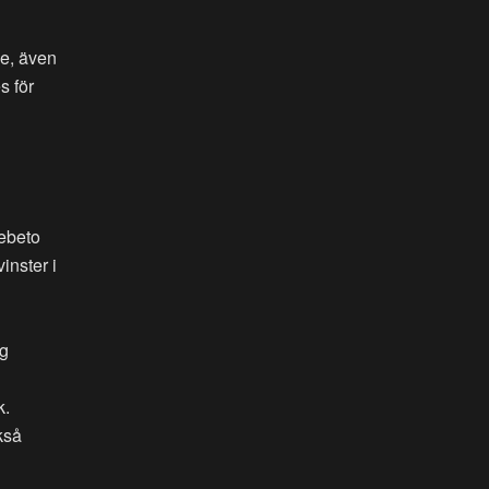
ke, även
s för
Bebeto
inster i
ig
k.
kså