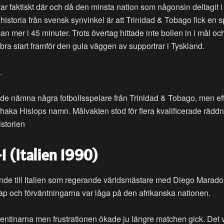
var faktiskt där och då den minsta nation som någonsin deltagit i
historia från svensk synvinkel är att Trinidad & Tobago fick en 
 mer i 45 minuter. Trots övertag hittade inte bollen in i mål oc
a start framför den gula väggen av supportrar i Tyskland.
.
de nämna några fotbollsspelare från Trinidad & Tobago, men ef
aka Hislops namn. Målvakten stod för flera kvalificerade räddn
istorien
 (Italien 1990)
lände till Italien som regerande världsmästare med Diego Marado
p och förväntningarna var låga på den afrikanska nationen.
ntinarna men frustrationen ökade ju längre matchen gick. Det 