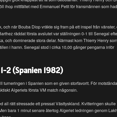
höll ihop mittfältet med Emmanuel Petit för fransmännen som ha
k, och när Bouba Diop vräkte sig fram på ett inspel från vänster,
Barthez räddat första avslutet var ställningen 0-1 till Senegal eft
aka, och dominerade stora delar. Närmast kom Thierry Henry so
rällen i hamn. Senegal stod i cirka 10,00 gånger pengarna inför
 1-2 (Spanien 1982)
ll turneringen i Spanien som en given storfavorit. För motstånd
faktiskt Algeriets första VM match någonsin.
d all rätt stressade ett pressat Västtyskland. Kvitteringen skul
. Men bara 1 minut senare återtog Algeriet ledningen genom Lak