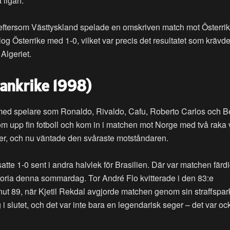
 ligan.
e, eftersom Västtyskland spelade en omskriven match mot Österri
log Österrike med 1-0, vilket var precis det resultatet som krävde
Algeriet.
rankrike 1998)
ag med spelare som Ronaldo, Rivaldo, Cafu, Roberto Carlos och 
m upp fin fotboll och kom in i matchen mot Norge med två raka v
er, och nu väntade den svåraste motståndaren.
satte 1-0 sent i andra halvlek för Brasilien. Där var matchen färd
storia denna sommardag. Tor André Flo kvitterade i den 83:e
ut 89, när Kjetil Rekdal avgjorde matchen genom sin straffspar
 slutet, och det var inte bara en legendarisk seger – det var oc