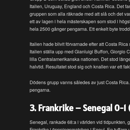
Italien, Uruguay, England och Costa Rica. Det fan
gruppen som alla räknade med att slå och det va
ett av lagen i hela mästerskapen som stod i högst 
hela 2500 gånger pengarna. Ett enkelt byte trodd
Italien hade blivit förvarnade efter att Costa Ri
Italien ställa upp med Gianluigi Buffon, Giorgio C
lilla Centralamerikanska nationen. Det stod länge
halvtid. Resultatet stod sig och knallen var ett fak
Dödens grupp vanns således av just Costa Rica. D
pengarna.
3. Frankrike – Senegal 0-
Senegal, rankade 68:a i världen vid tidpunkten, 
Frankrike i öppningsmatchen i Seoul. En tuffare 