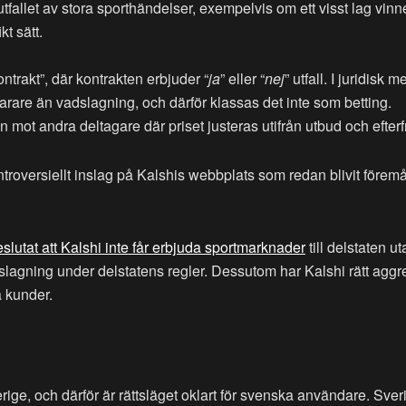
llet av stora sporthändelser, exempelvis om ett visst lag vinne
t sätt.
ntrakt”, där kontrakten erbjuder “
ja
” eller “
nej
” utfall. I juridisk 
rare än vadslagning, och därför klassas det inte som betting.
mot andra deltagare där priset justeras utifrån utbud och efter
troversiellt inslag på Kalshis webbplats som redan blivit föremå
lutat att Kalshi inte får erbjuda sportmarknader
till delstaten ut
lagning under delstatens regler. Dessutom har Kalshi rätt aggre
a kunder.
verige, och därför är rättsläget oklart för svenska användare. Sver