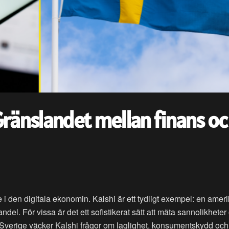
Gränslandet mellan finans o
e i den digitala ekonomin. Kalshi är ett tydligt exempel: en amer
andel. För vissa är det ett sofistikerat sätt att mäta sannolikheter
a. I Sverige väcker Kalshi frågor om laglighet, konsumentskydd och