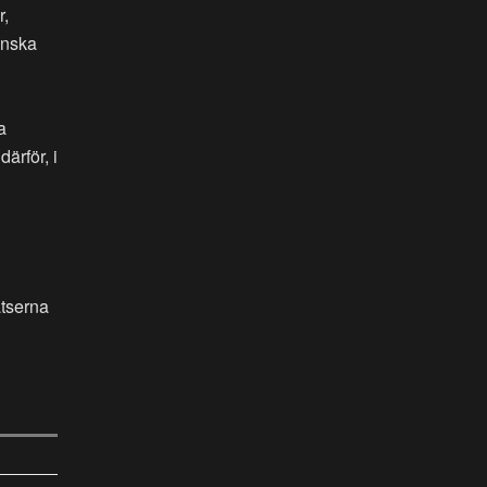
r,
enska
a
ärför, i
atserna