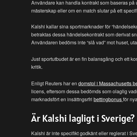
Användare kan handla kontrakt som baseras på utfa
mästerskap eller om en match slutar på ett specifik
Kalshi kallar sina sportmarknader för “händelseko
betraktas dessa händelsekontrakt som derivat sna
Användaren bedöms inte “slå vad” mot huset, utan 
Just sportutbudet är en fin balansgång och ett kon
kritik.
Enligt Reuters har en
domstol i Massachusetts bes
licens, eftersom dessa bedömds som olaglig vads
marknadsfört en insättngsrfri
bettingbonus
för ny
Är Kalshi lagligt i Sverige?
Kalshi är inte specifikt godkänt eller reglerat i S