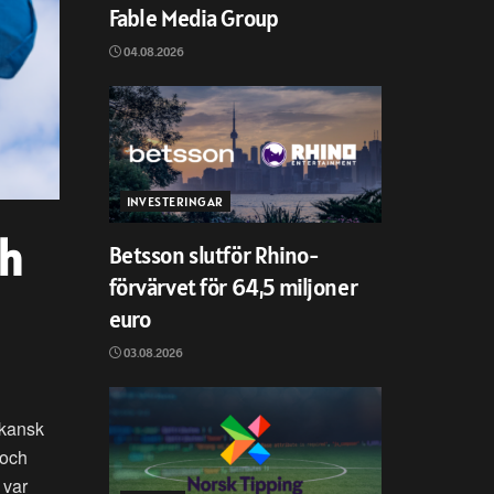
Fable Media Group
04.08.2026
INVESTERINGAR
ch
Betsson slutför Rhino-
förvärvet för 64,5 miljoner
euro
03.08.2026
ikansk
 och
 var