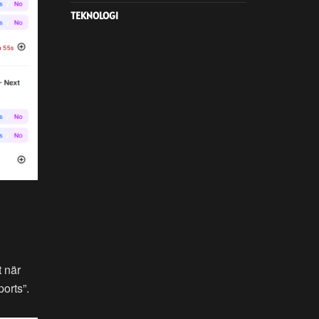
TEKNOLOGI
t när
ports”.