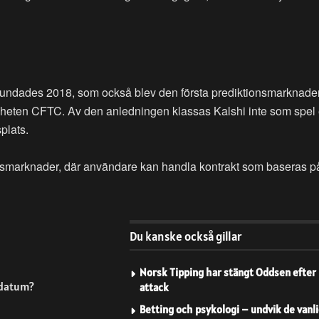
rundades 2018, som också blev den första prediktionsmarknad
eten CFTC. Av den anledningen klassas Kalshi inte som spel 
plats.
ionsmarknader, där användare kan handla kontrakt som baseras p
Du kanske också gillar
Norsk Tipping har stängt Oddsen efter
t datum?
attack
Betting och psykologi – undvik de vanl