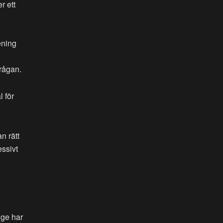
r ett
mening
frågan.
l för
an rätt
ssivt
ige har