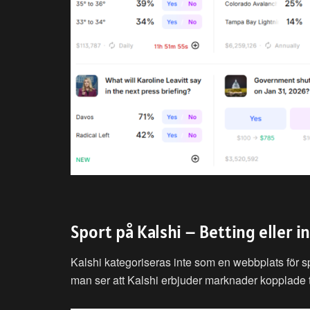
Sport på Kalshi – Betting eller i
Kalshi kategoriseras inte som en webbplats för spe
man ser att Kalshi erbjuder marknader kopplade ti