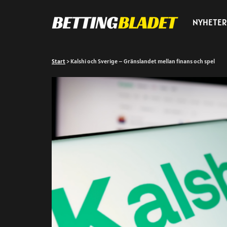
NYHETER
Start
>
Kalshi och Sverige – Gränslandet mellan finans och spel