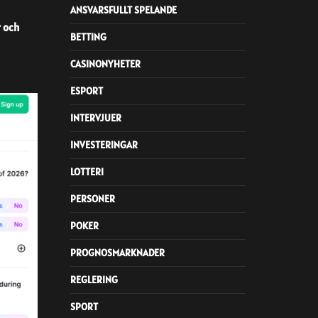
ANSVARSFULLT SPELANDE
r och
BETTING
CASINONYHETER
ESPORT
INTERVJUER
INVESTERINGAR
LOTTERI
PERSONER
POKER
PROGNOSMARKNADER
REGLERING
SPORT