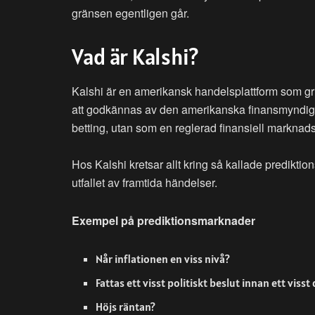
gränsen egentligen går.
Vad är Kalshi?
Kalshi är en amerikansk handelsplattform som g
att godkännas av den amerikanska finansmyndigh
betting, utan som en reglerad finansiell marknads
Hos Kalshi kretsar allt kring så kallade predikt
utfallet av framtida händelser.
Exempel på prediktionsmarknader
Når inflationen en viss nivå?
Fattas ett visst politiskt beslut innan ett viss
Höjs räntan?