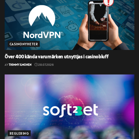
CASINONYHETER
Över 400 kända varumärken utnyttjas i casinobluff
AV
THIMMY ILMONEN
28.07.2026
REGLERING