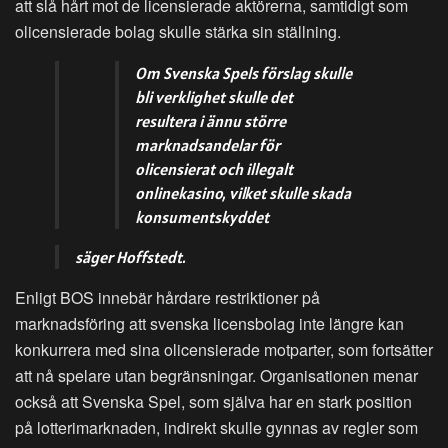
att slå hårt mot de licensierade aktörerna, samtidigt som
olicensierade bolag skulle stärka sin ställning.
Om Svenska Spels förslag skulle
bli verklighet skulle det
resultera i ännu större
marknadsandelar för
olicensierat och illegalt
onlinekasino, vilket skulle skada
konsumentskyddet
säger Hoffstedt.
Enligt BOS innebär hårdare restriktioner på
marknadsföring att svenska licensbolag inte längre kan
konkurrera med sina olicensierade motparter, som fortsätter
att nå spelare utan begränsningar. Organisationen menar
också att Svenska Spel, som själva har en stark position
på lotterimarknaden, indirekt skulle gynnas av regler som