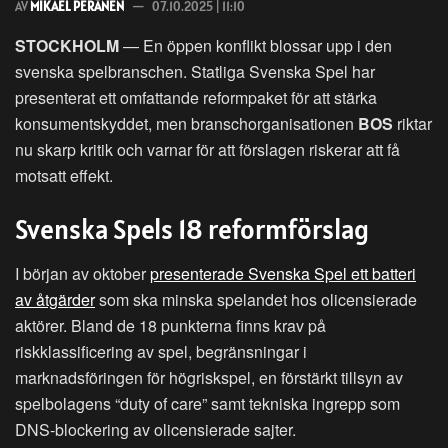
AV
MIKAEL PERÄNEN
07.10.2025 | 11:10
STOCKHOLM
— En öppen konflikt blossar upp i den
svenska spelbranschen. Statliga Svenska Spel har
presenterat ett omfattande reformpaket för att stärka
konsumentskyddet, men branschorganisationen
BOS
riktar
nu skarp kritik och varnar för att förslagen riskerar att få
motsatt effekt.
Svenska Spels 18 reformförslag
I början av oktober
presenterade Svenska Spel ett batteri
av åtgärder
som ska minska spelandet hos olicensierade
aktörer. Bland de 18 punkterna finns krav på
riskklassificering av spel, begränsningar i
marknadsföringen för högriskspel, en förstärkt tillsyn av
spelbolagens “duty of care” samt tekniska ingrepp som
DNS-blockering av olicensierade sajter.