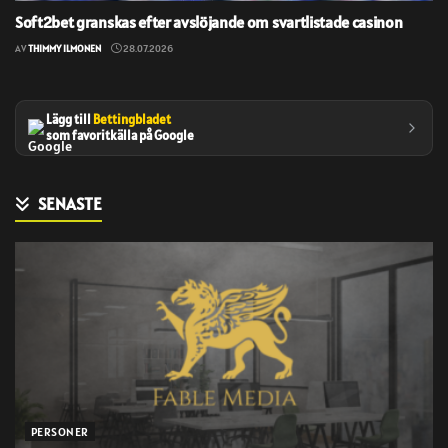
Soft2bet granskas efter avslöjande om svartlistade casinon
AV
THIMMY ILMONEN
28.07.2026
Lägg till
Bettingbladet
som favoritkälla på Google
SENASTE
PERSONER