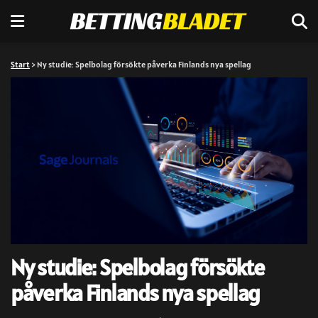
Start
>
Ny studie: Spelbolag försökte påverka Finlands nya spellag
Ny studie: Spelbolag försökte
påverka Finlands nya spellag