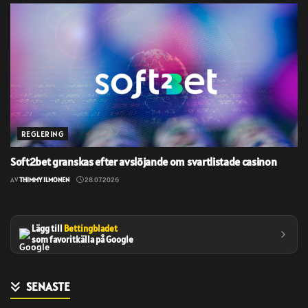
REGLERING
Soft2bet granskas efter avslöjande om svartlistade casinon
AV
THIMMY ILMONEN
28.07.2026
Lägg till
Bettingbladet
som favoritkälla på Google
SENASTE