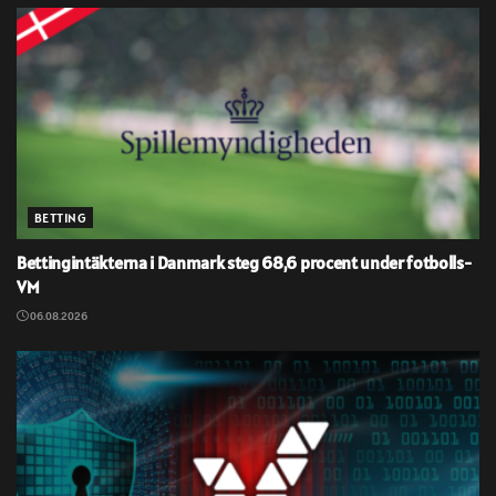
BETTING
Bettingintäkterna i Danmark steg 68,6 procent under fotbolls-
VM
06.08.2026