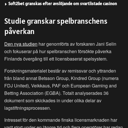
Soft2bet granskas efter avslöjande om svartlistade casinon
Studie granskar spelbranschens
påverkan
Den nya studien
har genomförts av forskaren Jani Selin
och fokuserar på hur spelbranschen försökte påverka
Finlands övergång till ett licensbaserat spelsystem.
Forskningsmaterialet består av remissvar och yttranden
från bland annat Betsson Group, Kindred Group (numera
FDJ United), Veikkaus, PAF och European Gaming and
Betting Association (EGBA). Totalt analyserades 36
dokument som skickades in under olika delar av
lagstiftningsprocessen.
Intresset för den kommande finska licensmarknaden har
varit stort under en längre tid och flera operatörer har redan